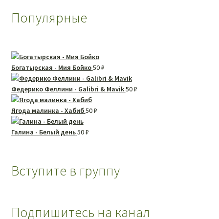
Популярные
Богатырская - Мия Бойко
50
₽
Федерико Феллини - Galibri & Mavik
50
₽
Ягода малинка - Хабиб
50
₽
Галина - Белый день
50
₽
Вступите в группу
Подпишитесь на канал