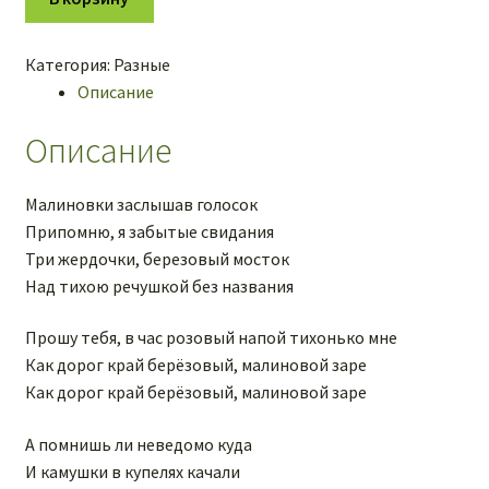
для
баяна
Категория:
Разные
"Малиновка"
Описание
-
ВИА
Описание
Верасы
Малиновки заслышав голосок
Припомню, я забытые свидания
Три жердочки, березовый мосток
Над тихою речушкой без названия
Прошу тебя, в час розовый напой тихонько мне
Как дорог край берёзовый, малиновой заре
Как дорог край берёзовый, малиновой заре
А помнишь ли неведомо куда
И камушки в купелях качали