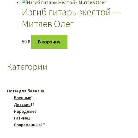
Изгиб гитары желтой —
Митяев Олег
50
₽
В корзину
Категории
38
Ноты для баяна
38
1
товаров
Военные
1
товар
11
Детские
11
товаров
7
Народные
7
2
товаров
Разные
2
товара
17
Современные
17
товаров