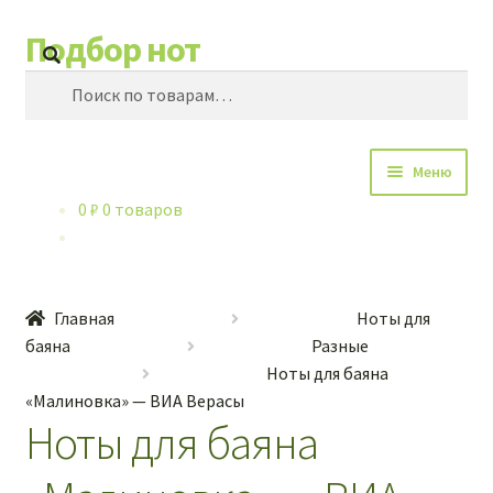
Подбор нот
Перейти
Перейти
Поиск
к
к
Искать:
навигации
содержимому
Меню
0
₽
0 товаров
Каталог нот
Контакты
Главная
Ноты для
Обучение игре на баяне
баяна
Разные
Ноты для баяна
Купленные ноты
«Малиновка» — ВИА Верасы
Ноты для баяна