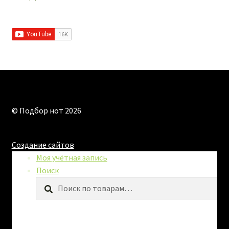
© Подбор нот 2026
Создание сайтов
Моя учётная запись
Поиск
Искать:
Поиск