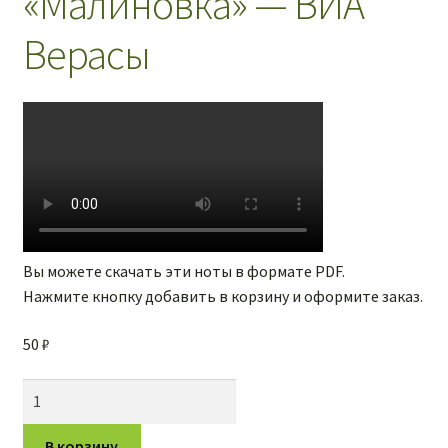
«Малиновка» — ВИА
Верасы
Вы можете скачать эти ноты в формате PDF.
Нажмите кнопку добавить в корзину и оформите заказ.
50
₽
Количество
товара
Ноты
В корзину