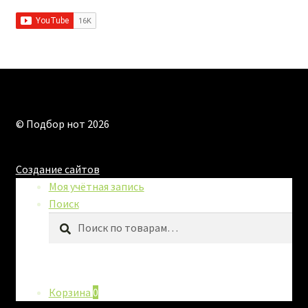
© Подбор нот 2026
Создание сайтов
Моя учётная запись
Поиск
Искать:
Поиск
Корзина
0