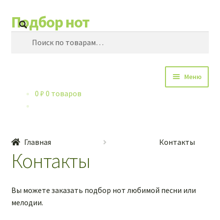
Подбор нот
Перейти
Перейти
Поиск
к
к
Искать:
навигации
содержимому
Меню
0
₽
0 товаров
Каталог нот
Контакты
Главная
Контакты
Обучение игре на баяне
Контакты
Купленные ноты
Вы можете заказать подбор нот любимой песни или
мелодии.