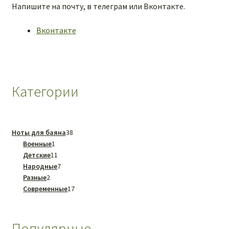
Напишите на почту, в телеграм или Вконтакте.
Вконтакте
Категории
38
Ноты для баяна
38
1
товаров
Военные
1
товар
11
Детские
11
товаров
7
Народные
7
2
товаров
Разные
2
товара
17
Современные
17
товаров
Популярные