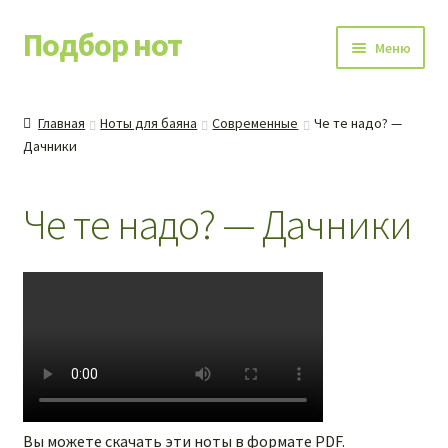
Подбор нот
Перейти
Перейти
Меню
к
к
навигации
содержимому
Каталог нот
Главная
Ноты для баяна
Современные
Че те надо? —
Дачники
Контакты
Обучение игре на баяне
Че те надо? — Дачники
Купленные ноты
Вы можете скачать эти ноты в формате PDF.