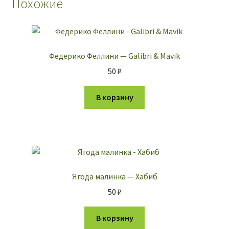
Похожие
Федерико Феллини — Galibri & Mavik
50
₽
В корзину
Ягода малинка — Хабиб
50
₽
В корзину