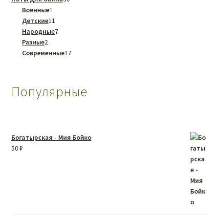
1
товаров
Военные
1
товар
11
Детские
11
товаров
7
Народные
7
2
товаров
Разные
2
товара
17
Современные
17
товаров
Популярные
Богатырская - Мия Бойко
50
₽