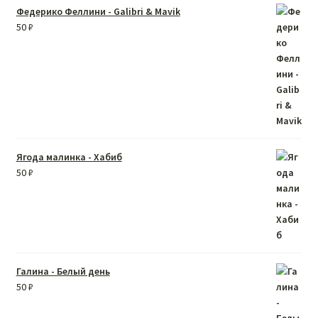
Федерико Феллини - Galibri & Mavik
50
₽
Ягода малинка - Хабиб
50
₽
Галина - Белый день
50
₽