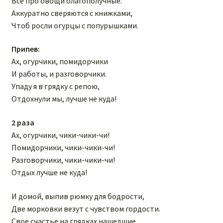
Все про овощи благополучные.
Аккуратно сверяются с книжками,
Чтоб росли огурцы с попурышками.
Припев:
Ах, огурчики, помидорчики
И работы, и разговорчики.
Упаду я в грядку с репою,
Отдохнули мы, лучше не куда!
2 раза
Ах, огурчики, чики-чики-чи!
Помидорчики, чики-чики-чи!
Разговорчики, чики-чики-чи!
Отдых лучше не куда!
И домой, выпив рюмку для бодрости,
Две морковки везут с чувством гордости.
Свое счастье на грядках нашедшие