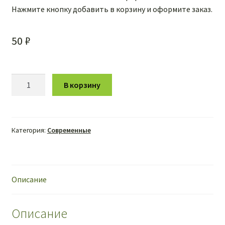
Нажмите кнопку добавить в корзину и оформите заказ.
50
₽
Количество
В корзину
товара
Че
те
надо?
Категория:
Современные
-
Дачники
Описание
Описание