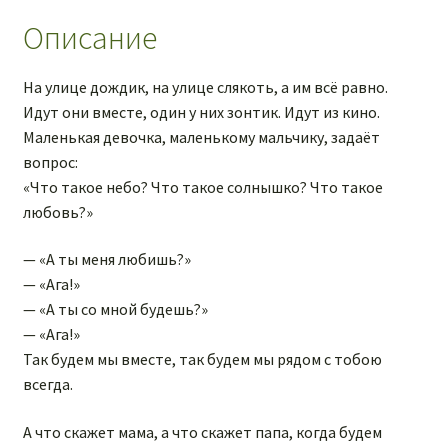
Ага
Описание
На улице дождик, на улице слякоть, а им всё равно.
Идут они вместе, один у них зонтик. Идут из кино.
Маленькая девочка, маленькому мальчику, задаёт
вопрос:
«Что такое небо? Что такое солнышко? Что такое
любовь?»
— «А ты меня любишь?»
— «Ага!»
— «А ты со мной будешь?»
— «Ага!»
Так будем мы вместе, так будем мы рядом с тобою
всегда.
А что скажет мама, а что скажет папа, когда будем