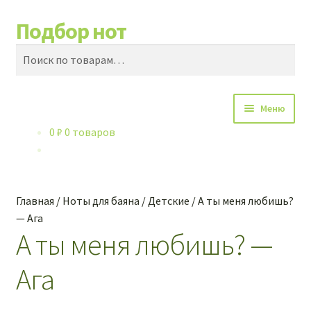
Подбор нот
Перейти
Перейти
Поиск
к
к
Искать:
навигации
содержимому
Меню
0
₽
0 товаров
Каталог нот
Контакты
Главная
/
Ноты для баяна
/
Детские
/
А ты меня любишь?
Обучение игре на баяне
— Ага
А ты меня любишь? —
Купленные ноты
Ага