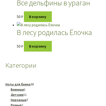
Все дельфины в ураган
50
₽
В корзину
В лесу родилась Ёлочка
50
₽
В корзину
Категории
38
Ноты для баяна
38
1
товаров
Военные
1
товар
11
Детские
11
товаров
7
Народные
7
2
товаров
Разные
2