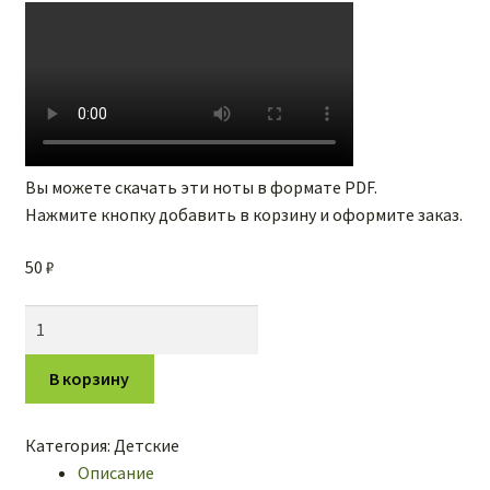
Вы можете скачать эти ноты в формате PDF.
Нажмите кнопку добавить в корзину и оформите заказ.
50
₽
Количество
товара
А
В корзину
ты
меня
Категория:
Детские
любишь?
Описание
-