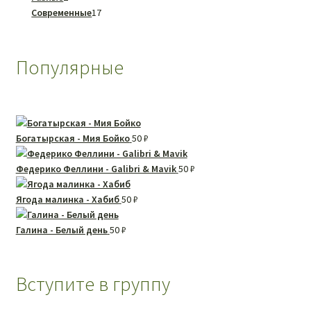
товара
17
Современные
17
товаров
Популярные
Богатырская - Мия Бойко
50
₽
Федерико Феллини - Galibri & Mavik
50
₽
Ягода малинка - Хабиб
50
₽
Галина - Белый день
50
₽
Вступите в группу