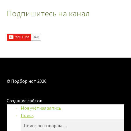
Подпишитесь на канал
© Подбор нот 2026
Создание сайтов
Моя учётная запись
Поиск
Искать:
Поиск